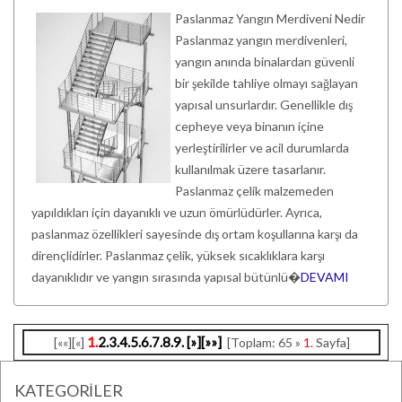
Paslanmaz Yangın Merdiveni Nedir
Paslanmaz yangın merdivenleri,
yangın anında binalardan güvenli
bir şekilde tahliye olmayı sağlayan
yapısal unsurlardır. Genellikle dış
cepheye veya binanın içine
yerleştirilirler ve acil durumlarda
kullanılmak üzere tasarlanır.
Paslanmaz çelik malzemeden
yapıldıkları için dayanıklı ve uzun ömürlüdürler. Ayrıca,
paslanmaz özellikleri sayesinde dış ortam koşullarına karşı da
dirençlidirler. Paslanmaz çelik, yüksek sıcaklıklara karşı
dayanıklıdır ve yangın sırasında yapısal bütünlü�
DEVAMI
1.
2.
3.
4.
5.
6.
7.
8.
9.
[»]
[»»]
[««][«]
[Toplam: 65 »
1.
Sayfa]
KATEGORİLER