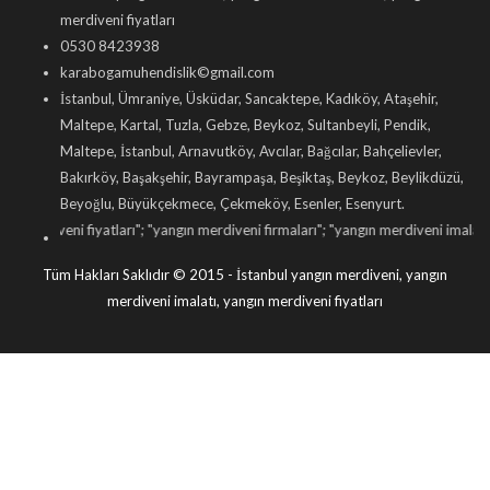
merdiveni fiyatları
0530 8423938
karabogamuhendislik©gmail.com
İstanbul, Ümraniye, Üsküdar, Sancaktepe, Kadıköy, Ataşehir,
Maltepe, Kartal, Tuzla, Gebze, Beykoz, Sultanbeyli, Pendik,
Maltepe, İstanbul, Arnavutköy, Avcılar, Bağcılar, Bahçelievler,
Bakırköy, Başakşehir, Bayrampaşa, Beşiktaş, Beykoz, Beylikdüzü,
Beyoğlu, Büyükçekmece, Çekmeköy, Esenler, Esenyurt.
 fiyatları
"; "
yangın merdiveni firmaları
"; "
yangın merdiveni imalatı
"; "
makaralı 
Tüm Hakları Saklıdır © 2015 - İstanbul yangın merdiveni, yangın
merdiveni imalatı, yangın merdiveni fiyatları