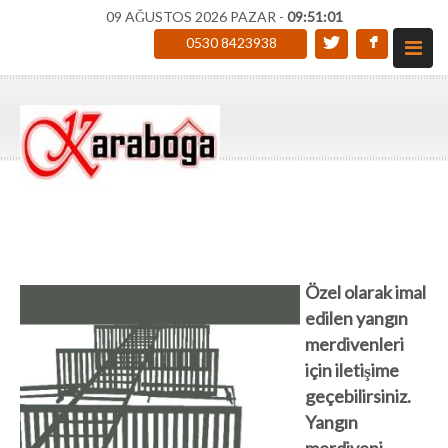
09 AĞUSTOS 2026 PAZAR -
09:51:02
0530 8423938
Özel olarak imal
edilen yangın
merdivenleri
için iletişime
geçebilirsiniz.
Yangın