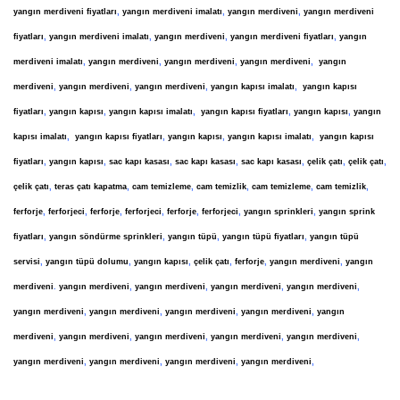
yangın merdiveni fiyatları
,
yangın merdiveni imalatı
,
yangın merdiveni
,
yangın merdiveni
fiyatları
,
yangın merdiveni imalatı
,
yangın merdiveni
,
yangın merdiveni fiyatları
,
yangın
merdiveni imalatı
,
yangın merdiveni
,
yangın merdiveni
,
yangın merdiveni
,
yangın
merdiveni
,
yangın merdiveni
,
yangın merdiveni
,
yangın kapısı imalatı
,
yangın kapısı
fiyatları
,
yangın kapısı
,
yangın kapısı imalatı
,
yangın kapısı fiyatları
,
yangın kapısı
,
yangın
kapısı imalatı
,
yangın kapısı fiyatları
,
yangın kapısı
,
yangın kapısı imalatı
,
yangın kapısı
fiyatları
,
yangın kapısı
,
sac kapı kasası
,
sac kapı kasası
,
sac kapı kasası
,
çelik çatı
,
çelik çatı
,
çelik çatı
,
teras çatı kapatma
,
cam temizleme
,
cam temizlik
,
cam temizleme
,
cam temizlik
,
ferforje
,
ferforjeci
,
ferforje
,
ferforjeci
,
ferforje
,
ferforjeci
,
yangın sprinkleri
,
yangın sprink
fiyatları
,
yangın söndürme sprinkleri
,
yangın tüpü
,
yangın tüpü fiyatları
,
yangın tüpü
servisi
,
yangın tüpü dolumu
,
yangın kapısı
,
çelik çatı
,
ferforje
,
yangın merdiveni
,
yangın
merdiveni
.
yangın merdiveni
,
yangın merdiveni
,
yangın merdiveni
,
yangın merdiveni
,
yangın merdiveni
,
yangın merdiveni
,
yangın merdiveni
,
yangın merdiveni
,
yangın
merdiveni
,
yangın merdiveni
,
yangın merdiveni
,
yangın merdiveni
,
yangın merdiveni
,
yangın merdiveni
,
yangın merdiveni
,
yangın merdiveni
,
yangın merdiveni
,