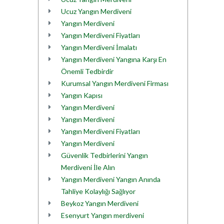
Ucuz Yangın Merdiveni
Yangın Merdiveni
Yangın Merdiveni Fiyatları
Yangın Merdiveni İmalatı
Yangın Merdiveni Yangına Karşı En
Önemli Tedbirdir
Kurumsal Yangın Merdiveni Firması
Yangın Kapısı
Yangın Merdiveni
Yangın Merdiveni
Yangın Merdiveni Fiyatları
Yangın Merdiveni
Güvenlik Tedbirlerini Yangın
Merdiveni İle Alın
Yangın Merdiveni Yangın Anında
Tahliye Kolaylığı Sağlıyor
Beykoz Yangın Merdiveni
Esenyurt Yangın merdiveni