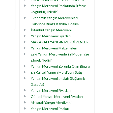
Yangın Merdiveni İmalatında İtfaiye
Uygunluğu Nedir?
Ekonomik Yangın Merdivenleri
Hakkında Biraz Hasbihal Edelim.
İstanbul Yangın Merdiveni
Yangın Merdiveni Fiyatları
MAKARALI YANGIN MERDİVENLERİ
Yangın Merdiveni Malzemeleri
Eski Yangın Merdivenlerini Modernize
Etmek Nedir?
Yangın Merdiveni Zorunlu Olan Binalar
En Kaliteli Yangın Merdiveni Satış
Yangın Merdiveni İmalatı (Sağlamlık
Garatisi)
Yangın Merdiveni Fiyatları
Güncel Yangın Merdiveni Fiyatları
Makaralı Yangın Merdiveni
Yangın Merdiveni İmalatı