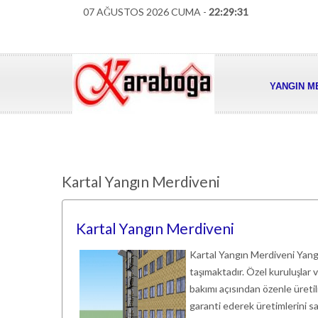
07 AĞUSTOS 2026 CUMA -
22:29:32
YANGIN ME
Kartal Yangın Merdiveni
Kartal Yangın Merdiveni
Kartal Yangın Merdiveni Yangı
taşımaktadır. Özel kuruluşlar 
bakımı açısından özenle üretil
garanti ederek üretimlerini s