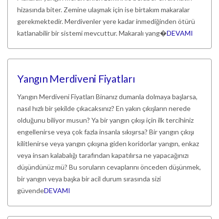
hizasında biter. Zemine ulaşmak için ise birtakım makaralar
gerekmektedir. Merdivenler yere kadar inmediğinden ötürü
katlanabilir bir sistemi mevcuttur. Makaralı yang�
DEVAMI
Yangın Merdiveni Fiyatları
Yangın Merdiveni Fiyatları Binanız dumanla dolmaya başlarsa,
nasıl hızlı bir şekilde çıkacaksınız? En yakın çıkışların nerede
olduğunu biliyor musun? Ya bir yangın çıkışı için ilk tercihiniz
engellenirse veya çok fazla insanla sıkışırsa? Bir yangın çıkışı
kilitlenirse veya yangın çıkışına giden koridorlar yangın, enkaz
veya insan kalabalığı tarafından kapatılırsa ne yapacağınızı
düşündünüz mü? Bu soruların cevaplarını önceden düşünmek,
bir yangın veya başka bir acil durum sırasında sizi
güvende
DEVAMI