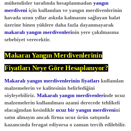
mühendisler tarafında hesaplanmadan
yangın
merdiveni
için kullanılan ve yangın merdivenlerinin
havada uzun yıllar askıda kalmasını sağlayan halat
üzerine binen yüklere daha fazla dayanmayarak
makaralı yangın merdivenleri
nin yere çakılmasına
sebebiyet verecektir.
Makaraı Yangın Merdivenlerinin
Fiyatları Neye Göre Hesaplanıyor?
Makaralı yangın merdivenlerinin fiyatları
kullanılan
malzemelerin ve kalitesinin belirlediğini
söyleyebiliriz.
Makaralı yangın merdivenleri
nde ucuz
malzemelerin kullanılması azami derecede tehlikeli
olacağından kesinlikle
ucuz bir yangın merdiveni
ni
satın almayın ancak firma ucuz ürün satışında
kazancında feragat ediyorsa o zaman tercih edilebilir.