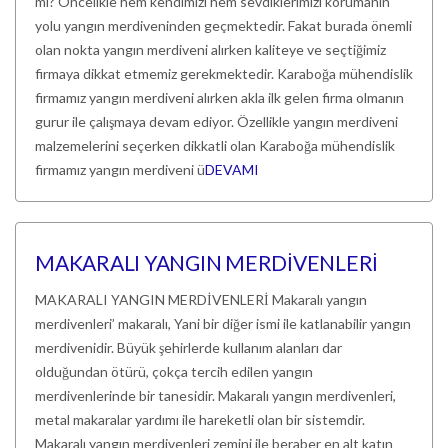
mı? Öncelikle hem kendimizi hem sevdiklerimizi korumanın
yolu yangın merdiveninden geçmektedir. Fakat burada önemli
olan nokta yangın merdiveni alırken kaliteye ve seçtiğimiz
firmaya dikkat etmemiz gerekmektedir. Karaboğa mühendislik
firmamız yangın merdiveni alırken akla ilk gelen firma olmanın
gurur ile çalışmaya devam ediyor. Özellikle yangın merdiveni
malzemelerini seçerken dikkatli olan Karaboğa mühendislik
firmamız yangın merdiveni ü
DEVAMI
MAKARALI YANGIN MERDİVENLERİ
MAKARALI YANGIN MERDİVENLERİ Makaralı yangın
merdivenleri’ makaralı, Yani bir diğer ismi ile katlanabilir yangın
merdivenidir. Büyük şehirlerde kullanım alanları dar
olduğundan ötürü, çokça tercih edilen yangın
merdivenlerinde bir tanesidir. Makaralı yangın merdivenleri,
metal makaralar yardımı ile hareketli olan bir sistemdir.
Makaralı yangın merdivenleri zemini ile beraber en alt katın