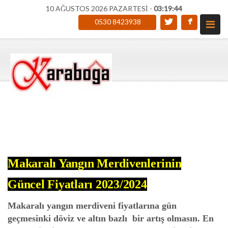
10 AĞUSTOS 2026 PAZARTESİ -
03:19:45
0530 8423938
Makaralı Yangın Merdivenlerinin
Güncel Fiyatları 2023/2024
Makaralı yangın merdiveni fiyatları
na
gün
geçmesinki
döviz ve altın bazlı bir artış olmasın.
En