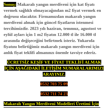
Sonuş:
Makaralı yangın merdiveni için kat fiyatı
vermek sağlıklı olmayacağından m2 fiyat vermek en
doğrusu olacaktır. Firmamızdan makaralı yangın
merdiveni almak için güncel fiyatların istenmesi
tercihimizdir. 2023 yılı haziran, temmuz, agustost ve
eylül ayları için 1 m2 fiyatın 12.000 tl ile 16.000 tl
arasında değişeceğini belirtmek isteriz. Yukarıda
fiyatını belirtiğimiz makaralı yangın merdiveni için
anlık fiyat teklifi almanınzı önemle tavsiye ederiz.
ÜCRETSİZ KEŞİF VE FİYAT TEKLİFİ ALMAK
İÇİN AŞAĞIDAKİ İLETİŞİM NUMARALARIMIZI
ARAYINIZ.
0532 703 75 09
0532 711 74 23
Makaralı Yangın Merdiveni Modelleri Üretimi İçin