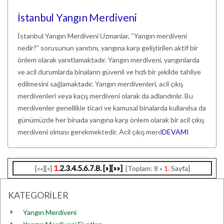
İstanbul Yangın Merdiveni
İstanbul Yangın Merdiveni Uzmanlar, “Yangın merdiveni
nedir?” sorusunun yanıtını, yangına karşı geliştirilen aktif bir
önlem olarak yanıtlamaktadır. Yangın merdiveni, yangınlarda
ve acil durumlarda binaların güvenli ve hızlı bir şekilde tahliye
edilmesini sağlamaktadır. Yangın merdivenleri, acil çıkış
merdivenleri veya kaçış merdiveni olarak da adlandırılır. Bu
merdivenler genellikle ticari ve kamusal binalarda kullanılsa da
günümüzde her binada yangına karşı önlem olarak bir acil çıkış
merdiveni olması gerekmektedir. Acil çıkış merd
DEVAMI
1.
2.
3.
4.
5.
6.
7.
8.
[»]
[»»]
[««][«]
[Toplam: 8 »
1.
Sayfa]
KATEGORİLER
Yangın Merdiveni