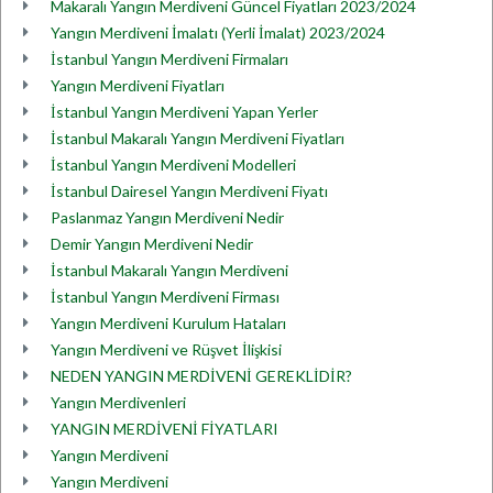
Makaralı Yangın Merdiveni Güncel Fiyatları 2023/2024
Yangın Merdiveni İmalatı (Yerli İmalat) 2023/2024
İstanbul Yangın Merdiveni Firmaları
Yangın Merdiveni Fiyatları
İstanbul Yangın Merdiveni Yapan Yerler
İstanbul Makaralı Yangın Merdiveni Fiyatları
İstanbul Yangın Merdiveni Modelleri
İstanbul Dairesel Yangın Merdiveni Fiyatı
Paslanmaz Yangın Merdiveni Nedir
Demir Yangın Merdiveni Nedir
İstanbul Makaralı Yangın Merdiveni
İstanbul Yangın Merdiveni Firması
Yangın Merdiveni Kurulum Hataları
Yangın Merdiveni ve Rüşvet İlişkisi
NEDEN YANGIN MERDİVENİ GEREKLİDİR?
Yangın Merdivenleri
YANGIN MERDİVENİ FİYATLARI
Yangın Merdiveni
Yangın Merdiveni