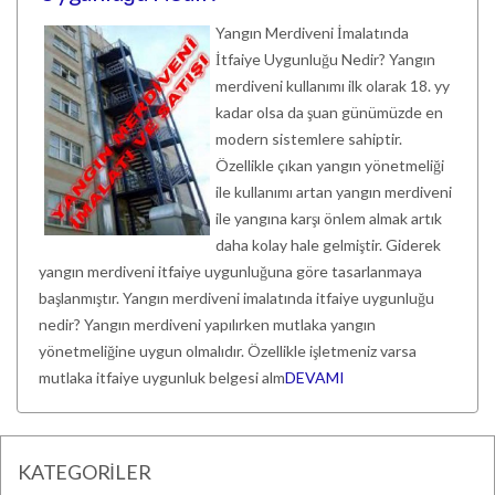
Yangın Merdiveni İmalatında
İtfaiye Uygunluğu Nedir? Yangın
merdiveni kullanımı ilk olarak 18. yy
kadar olsa da şuan günümüzde en
modern sistemlere sahiptir.
Özellikle çıkan yangın yönetmeliği
ile kullanımı artan yangın merdiveni
ile yangına karşı önlem almak artık
daha kolay hale gelmiştir. Giderek
yangın merdiveni itfaiye uygunluğuna göre tasarlanmaya
başlanmıştır. Yangın merdiveni imalatında itfaiye uygunluğu
nedir? Yangın merdiveni yapılırken mutlaka yangın
yönetmeliğine uygun olmalıdır. Özellikle işletmeniz varsa
mutlaka itfaiye uygunluk belgesi alm
DEVAMI
KATEGORİLER