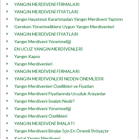
YANGIN MERDİVENİ FİRMALARI
YANGIN MERDİVENİ FİYATLARI
Yangın Hayatınızı Karartmadan Yangın Merdiveni Yaptırın
Gereken Yönetmeliklere Uygun Yangın Merdivenleri
YANGIN MERDİVENİ FİYATLARI
Yangın Merdiveni Yönetmeliği
EN UCUZ YANGIN MERDİVENLERİ
Yangın Kapısı
Yangın Merdivenleri
YANGIN MERDİVENİ FİRMALARI
YANGIN MERDİVENLERİ NEDEN ÖNEMLİDİR
Yangın Merdivenleri Özellikleri ve Fiyatları
Yangın Merdiveni Fiyatlarında Ucuzluk Arayanlar
Yangın Merdiveni İmalatı Nedir?
Yangın Merdiveni Yönetmeliği
Yangın Merdiveni Özellikleri
YANGIN MERDİVENİ İMALATI
Yangın Merdiveni Binalar İçin En Önemli İhtiyaçtır
Kartal Yangın Merdiveni