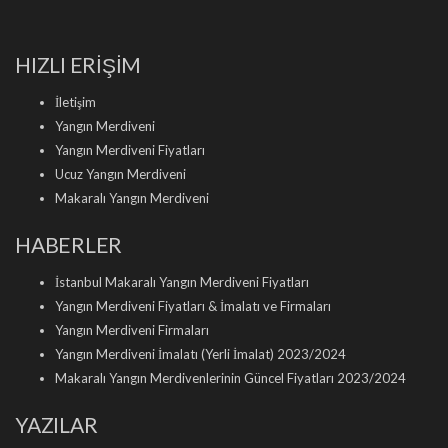
HIZLI ERİŞİM
İletişim
Yangın Merdiveni
Yangın Merdiveni Fiyatları
Ucuz Yangın Merdiveni
Makaralı Yangın Merdiveni
HABERLER
İstanbul Makaralı Yangın Merdiveni Fiyatları
Yangın Merdiveni Fiyatları & İmalatı ve Firmaları
Yangın Merdiveni Firmaları
Yangın Merdiveni İmalatı (Yerli İmalat) 2023/2024
Makaralı Yangın Merdivenlerinin Güncel Fiyatları 2023/2024
YAZILAR