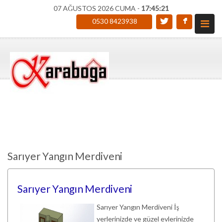
07 AĞUSTOS 2026 CUMA -
17:45:22
0530 8423938
Sarıyer Yangın Merdiveni
Sarıyer Yangın Merdiveni
Sarıyer Yangın Merdiveni İş
yerlerinizde ve güzel evlerinizde