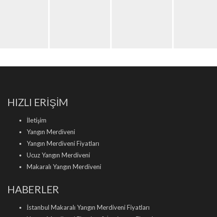
HIZLI ERİŞİM
İletişim
Yangın Merdiveni
Yangın Merdiveni Fiyatları
Ucuz Yangın Merdiveni
Makaralı Yangın Merdiveni
HABERLER
İstanbul Makaralı Yangın Merdiveni Fiyatları