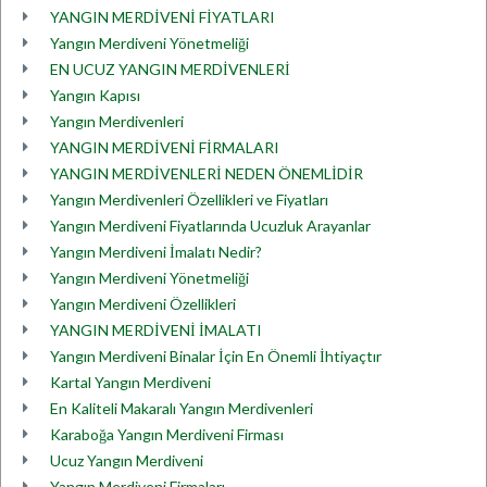
YANGIN MERDİVENİ FİYATLARI
Yangın Merdiveni Yönetmeliği
EN UCUZ YANGIN MERDİVENLERİ
Yangın Kapısı
Yangın Merdivenleri
YANGIN MERDİVENİ FİRMALARI
YANGIN MERDİVENLERİ NEDEN ÖNEMLİDİR
Yangın Merdivenleri Özellikleri ve Fiyatları
Yangın Merdiveni Fiyatlarında Ucuzluk Arayanlar
Yangın Merdiveni İmalatı Nedir?
Yangın Merdiveni Yönetmeliği
Yangın Merdiveni Özellikleri
YANGIN MERDİVENİ İMALATI
Yangın Merdiveni Binalar İçin En Önemli İhtiyaçtır
Kartal Yangın Merdiveni
En Kaliteli Makaralı Yangın Merdivenleri
Karaboğa Yangın Merdiveni Firması
Ucuz Yangın Merdiveni
Yangın Merdiveni Firmaları