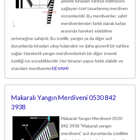
şekilde binadan tahliye edilmesini
sağlayan özel tasarlanmış merdiven
sistemleridir. Bu merdivenler, sabit
merdivenlerden farklı olarak katlar
arasında hareket edebilme
yeteneğine sahiptir. Bu özellik, yangın ya da diğer acil
durumlarda binadan çıkışı hızlandırır ve daha güvenli bir tahliye
sağlar. Hareketli yangın merdivenlerinin bir diğer önemli
özelliği ise esneklikleridir. Her binanın yapısı farklı olabilir ve
standart merdivenler
DEVAMI
Makaralı Yangın Merdiveni 0530 842
3938
Makaralı Yangın Merdiveni 0530
842 3938 "Makaralı yangın
merdiveni," acil durumlarda özellikle