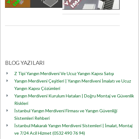
BLOG YAZILARI
Z Tipi Yangın Merdiveni Ve Ucuz Yangın Kapısı Satışı
Yangın Merdiveni Çeşitleri | Yangın Merdiveni İmalatı ve Ucuz
Yangın Kapısı Çözümleri
Yangın Merdiveni Kurulum Hataları | Doğru Montaj ve Güvenlik
Riskleri
İstanbul Yangın Merdiveni Firması ve Yangın Güvenliği
Sistemleri Rehberi
İstanbul Makaralı Yangın Merdiveni Sistemleri | İmalat, Montaj
ve 7/24 Acil Hizmet (0532 490 76 94)