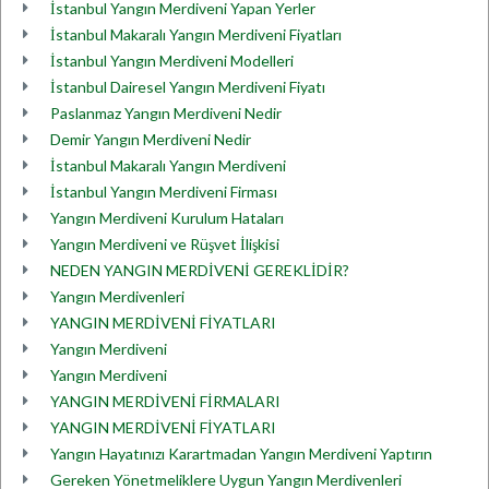
İstanbul Yangın Merdiveni Yapan Yerler
İstanbul Makaralı Yangın Merdiveni Fiyatları
İstanbul Yangın Merdiveni Modelleri
İstanbul Dairesel Yangın Merdiveni Fiyatı
Paslanmaz Yangın Merdiveni Nedir
Demir Yangın Merdiveni Nedir
İstanbul Makaralı Yangın Merdiveni
İstanbul Yangın Merdiveni Firması
Yangın Merdiveni Kurulum Hataları
Yangın Merdiveni ve Rüşvet İlişkisi
NEDEN YANGIN MERDİVENİ GEREKLİDİR?
Yangın Merdivenleri
YANGIN MERDİVENİ FİYATLARI
Yangın Merdiveni
Yangın Merdiveni
YANGIN MERDİVENİ FİRMALARI
YANGIN MERDİVENİ FİYATLARI
Yangın Hayatınızı Karartmadan Yangın Merdiveni Yaptırın
Gereken Yönetmeliklere Uygun Yangın Merdivenleri