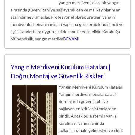
yangın merdiveni, olası bir yangın
sırasında güvenli tahliye sağlayarak can ve mal kayıplarını en
aza indirmeyi amaçlar. Profesyonel olarak üretilen yangın
merdivenleri, binanın mimari yapısına göre projelendirilmeli ve
ilgili standartlara uygun şekilde monte edilmelidir. Karaboğa
Mühendislik, yangın merdive
DEVAMI
Yangın Merdiveni Kurulum Hataları |
Doğru Montaj ve Güvenlik Riskleri
Yangın Merdiveni Kurulum Hataları
Yangın merdiveni, binalarda acil
durumlarda güvenli tahliye
sağlayan en kritik sistemlerden
biridir. Ancak bu sistemin yanlış
kurulması, yangın anında
kullanılmaz hale gelmesine ve ciddi