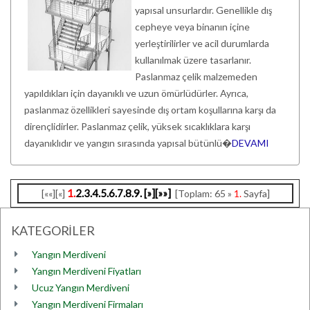
yapısal unsurlardır. Genellikle dış
cepheye veya binanın içine
yerleştirilirler ve acil durumlarda
kullanılmak üzere tasarlanır.
Paslanmaz çelik malzemeden
yapıldıkları için dayanıklı ve uzun ömürlüdürler. Ayrıca,
paslanmaz özellikleri sayesinde dış ortam koşullarına karşı da
dirençlidirler. Paslanmaz çelik, yüksek sıcaklıklara karşı
dayanıklıdır ve yangın sırasında yapısal bütünlü�
DEVAMI
1.
2.
3.
4.
5.
6.
7.
8.
9.
[»]
[»»]
[««][«]
[Toplam: 65 »
1.
Sayfa]
KATEGORİLER
Yangın Merdiveni
Yangın Merdiveni Fiyatları
Ucuz Yangın Merdiveni
Yangın Merdiveni Firmaları