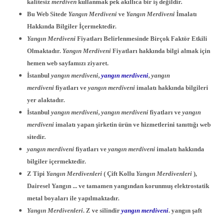
kalitesiz
merdiven
kullanmak pek akıllıca bir iş değildir.
Bu Web Sitede
Yangın Merdiveni
ve
Yangın Merdiveni
İmalatı
Hakkında Bilgiler İçermektedir.
Yangın Merdiveni
Fiyatları Belirlenmesinde Birçok Faktör Etkili
Olmaktadır.
Yangın Merdiveni
Fiyatları hakkında bilgi almak için
hemen web sayfamızı ziyaret.
İstanbul
yangın merdiveni
,
yangın merdiveni
,
yangın
merdiveni
fiyatları ve
yangın merdiveni
imalatı hakkında bilgileri
yer alaktadır.
İstanbul
yangın merdiveni
,
yangın merdiveni
fiyatları ve
yangın
merdiveni
imalatı yapan şirketin ürün ve hizmetlerini tanıttığı web
sitedir.
yangın merdiveni
fiyatları ve
yangın merdiveni
imalatı hakkında
bilgiler içermektedir.
Z Tipi
Yangın Merdivenleri
( Çift Kollu
Yangın Merdivenleri
),
Dairesel Yangın ... ve tamamen yangından korunmuş elektrostatik
metal boyaları ile yapılmaktadır.
Yangın Merdivenleri
. Z ve silindir
yangın merdiveni
. yangın şaft