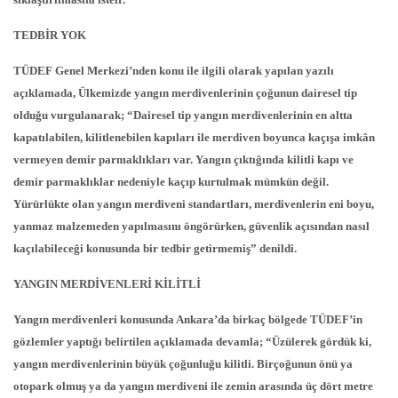
TEDBİR YOK
TÜDEF Genel Merkezi’nden konu ile ilgili olarak yapılan yazılı
açıklamada, Ülkemizde yangın merdivenlerinin çoğunun dairesel tip
olduğu vurgulanarak; “Dairesel tip yangın merdivenlerinin en altta
kapatılabilen, kilitlenebilen kapıları ile merdiven boyunca kaçışa imkân
vermeyen demir parmaklıkları var. Yangın çıktığında kilitli kapı ve
demir parmaklıklar nedeniyle kaçıp kurtulmak mümkün değil.
Yürürlükte olan yangın merdiveni standartları, merdivenlerin eni boyu,
yanmaz malzemeden yapılmasını öngörürken, güvenlik açısından nasıl
kaçılabileceği konusunda bir tedbir getirmemiş” denildi.
YANGIN MERDİVENLERİ KİLİTLİ
Yangın merdivenleri konusunda Ankara’da birkaç bölgede TÜDEF’in
gözlemler yaptığı belirtilen açıklamada devamla; “Üzülerek gördük ki,
yangın merdivenlerinin büyük çoğunluğu kilitli. Birçoğunun önü ya
otopark olmuş ya da yangın merdiveni ile zemin arasında üç dört metre