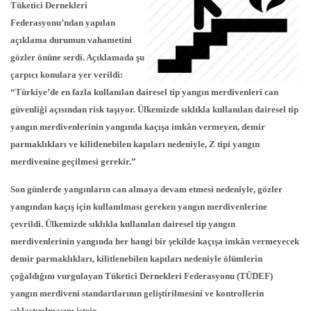
Tüketici Dernekleri
Federasyonu’ndan yapılan
açıklama durumun vahametini
gözler önüne serdi. Açıklamada şu
çarpıcı konulara yer verildi:
“Türkiye’de en fazla kullanılan dairesel tip yangın merdivenleri can
güvenliği açısından risk taşıyor. Ülkemizde sıklıkla kullanılan dairesel tip
yangın merdivenlerinin yangında kaçışa imkân vermeyen, demir
parmaklıkları ve kilitlenebilen kapıları nedeniyle, Z tipi yangın
merdivenine geçilmesi gerekir.”
Son günlerde yangınların can almaya devam etmesi nedeniyle, gözler
yangından kaçış için kullanılması gereken yangın merdivenlerine
çevrildi. Ülkemizde sıklıkla kullanılan dairesel tip yangın
merdivenlerinin yangında her hangi bir şekilde kaçışa imkân vermeyecek
demir parmaklıkları, kilitlenebilen kapıları nedeniyle ölümlerin
çoğaldığını vurgulayan Tüketici Dernekleri Federasyonu (TÜDEF)
yangın merdiveni standartlarının geliştirilmesini ve kontrollerin
sıklaştırılmasını isteir.