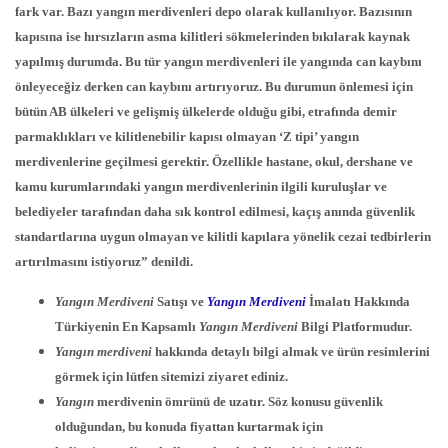
fark var. Bazı yangın merdivenleri depo olarak kullanılıyor. Bazısının
kapısına ise hırsızların asma kilitleri sökmelerinden bıkılarak kaynak
yapılmış durumda. Bu tür yangın merdivenleri ile yangında can kaybını
önleyeceğiz derken can kaybını artırıyoruz. Bu durumun önlemesi için
bütün AB ülkeleri ve gelişmiş ülkelerde olduğu gibi, etrafında demir
parmaklıkları ve kilitlenebilir kapısı olmayan ‘Z tipi’ yangın
merdivenlerine geçilmesi gerektir. Özellikle hastane, okul, dershane ve
kamu kurumlarındaki yangın merdivenlerinin ilgili kuruluşlar ve
belediyeler tarafından daha sık kontrol edilmesi, kaçış anında güvenlik
standartlarına uygun olmayan ve kilitli kapılara yönelik cezai tedbirlerin
artırılmasını istiyoruz” denildi.
Yangın Merdiveni
Satışı ve
Yangın Merdiveni
İmalatı Hakkında
Türkiyenin En Kapsamlı
Yangın Merdiveni
Bilgi Platformudur.
Yangın merdiveni
hakkında detaylı bilgi almak ve ürün resimlerini
görmek için lütfen sitemizi ziyaret ediniz.
Yangın
merdivenin ömrünü de uzatır. Söz konusu güvenlik
olduğundan, bu konuda fiyattan kurtarmak için