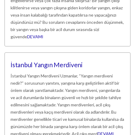
engellenirse veya çok fazla insanla sıkışırsa? Bir yangın çıkışı
kilitlenirse veya yangın çıkışına giden koridorlar yangın, enkaz
veya insan kalabalığı tarafından kapatılırsa ne yapacağınızı
düşündünüz mü? Bu soruların cevaplarını önceden düşünmek,
bir yangın veya başka bir acil durum sırasında sizi
güvende
DEVAMI
İstanbul Yangın Merdiveni
İstanbul Yangın Merdiveni Uzmanlar, “Yangın merdiveni
nedir?” sorusunun yanıtını, yangına karşı geliştirilen aktif bir
önlem olarak yanıtlamaktadır. Yangın merdiveni, yangınlarda
ve acil durumlarda binaların güvenli ve hızlı bir şekilde tahliye
edilmesini sağlamaktadır. Yangın merdivenleri, acil çıkış
merdivenleri veya kaçış merdiveni olarak da adlandırılır. Bu
merdivenler genellikle ticari ve kamusal binalarda kullanılsa da
günümüzde her binada yangına karşı önlem olarak bir acil çıkış
merdiveni olması gerekmektedir. Acil çıkış merd
DEVAMI